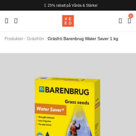
25% rabatt på Vårda & Stärka!
0
Produkter
Gräsfrön
Gräsfrö Barenbrug Water Saver 1 kg