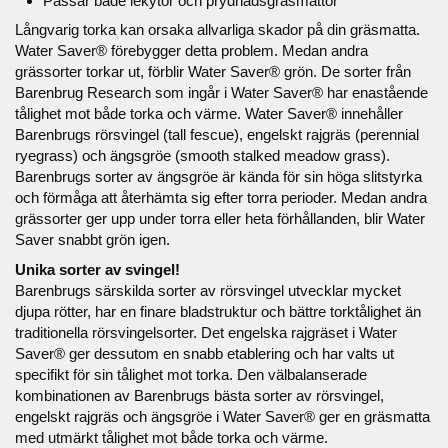
Passar både lekytor och prydnadsgräsmattor
Långvarig torka kan orsaka allvarliga skador på din gräsmatta.
Water Saver® förebygger detta problem. Medan andra
grässorter torkar ut, förblir Water Saver® grön. De sorter från
Barenbrug Research som ingår i Water Saver® har enastående
tålighet mot både torka och värme. Water Saver® innehåller
Barenbrugs rörsvingel (tall fescue), engelskt rajgräs (perennial
ryegrass) och ängsgröe (smooth stalked meadow grass).
Barenbrugs sorter av ängsgröe är kända för sin höga slitstyrka
och förmåga att återhämta sig efter torra perioder. Medan andra
grässorter ger upp under torra eller heta förhållanden, blir Water
Saver snabbt grön igen.
Unika sorter av svingel!
Barenbrugs särskilda sorter av rörsvingel utvecklar mycket
djupa rötter, har en finare bladstruktur och bättre torktålighet än
traditionella rörsvingelsorter. Det engelska rajgräset i Water
Saver® ger dessutom en snabb etablering och har valts ut
specifikt för sin tålighet mot torka. Den välbalanserade
kombinationen av Barenbrugs bästa sorter av rörsvingel,
engelskt rajgräs och ängsgröe i Water Saver® ger en gräsmatta
med utmärkt tålighet mot både torka och värme.