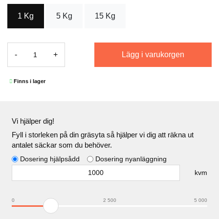
1 Kg
5 Kg
15 Kg
Lägg i varukorgen
-
+
Finns i lager
Vi hjälper dig!
Fyll i storleken på din gräsyta så hjälper vi dig att räkna ut
antalet säckar som du behöver.
Dosering hjälpsådd
Dosering nyanläggning
kvm
0
2 500
5 000