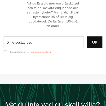
Vill du lära dig mer om grässkötsel
och ta del av våra erbjudande och
senaste nyheter? Anmäl dig till vårt
nyhetsbrev, så håller vi dig
uppdaterad. Du får även 10% på
en order.
OK
Jag godkänner
personuppgiftspolicyn
Vet du inte vad du skall välja?