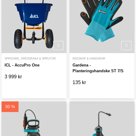
SPRIDARE, DRESSRAKA & SPRUTOR
REDSKAP & HANDSKAR
ICL - AccuPro One
Gardena -
Planteringshandske ST 7/S
3 999 kr
135 kr
30 %