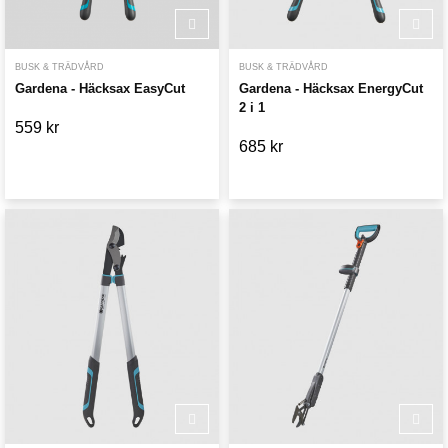
BUSK & TRÄDVÅRD
BUSK & TRÄDVÅRD
Gardena - Häcksax EasyCut
Gardena - Häcksax EnergyCut
2 i 1
559 kr
685 kr