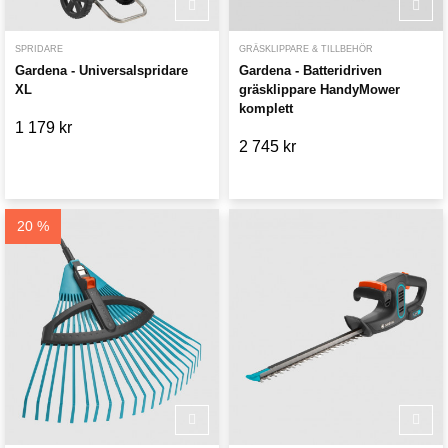
SPRIDARE
GRÄSKLIPPARE & TILLBEHÖR
Gardena - Universalspridare
Gardena - Batteridriven
XL
gräsklippare HandyMower
komplett
1 179 kr
2 745 kr
20 %