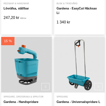
REDSKAP & HANDSKAR
BUSK & TRÄDVÅRD
Lövräfsa, ställbar
Gardena - EasyCut Häcksax
Li
247,20 kr
309 kr
1 340 kr
15 %
SPRIDARE, DRESSRAKA & SPRUTOR
SPRIDARE
Gardena - Handspridare
Gardena - Universalspridare L