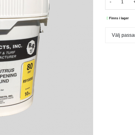
-
Finns i lager
Välj passa