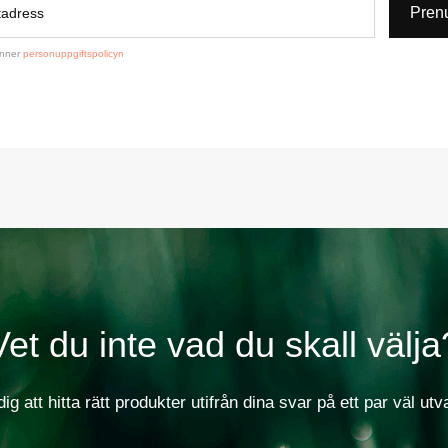
Pren
änner
personuppgiftspolicyn
Vet du inte vad du skall välja
dig att hitta rätt produkter utifrån dina svar på ett par väl utv