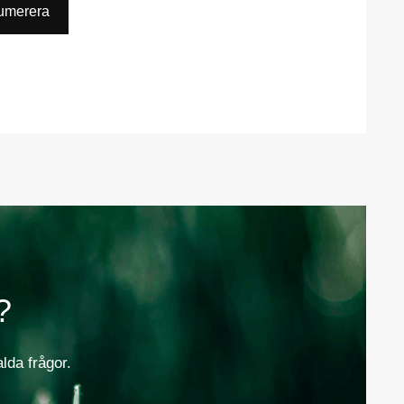
umerera
?
alda frågor.