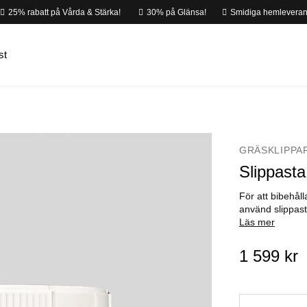
25% rabatt på Vårda & Stärka!
30% på Glänsa!
Smidiga hemleveran
st
GRÄSKLIPPA
Slippasta 
För att bibehål
använd slippas
Läs mer
1 599 kr