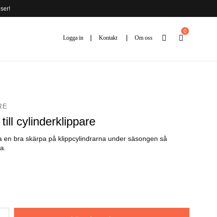
ser!
0
Logga in
Kontakt
Om oss
RE
till cylinderklippare
la en bra skärpa på klippcylindrarna under säsongen så
ta.