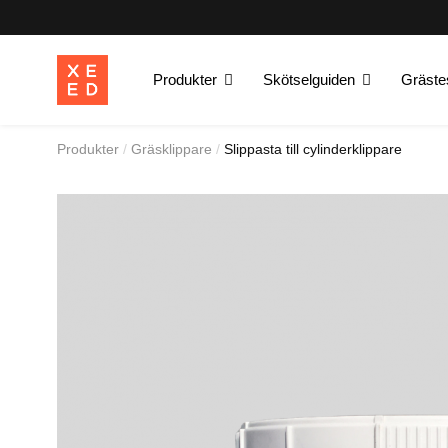
Produkter
Skötselguiden
Gräste
Produkter
Gräsklippare
Slippasta till cylinderklippare