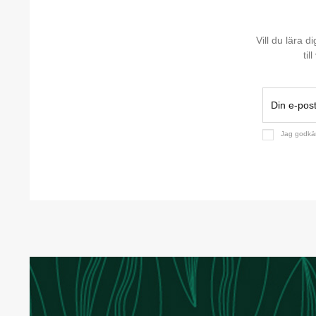
Vill du lära 
til
Jag godk