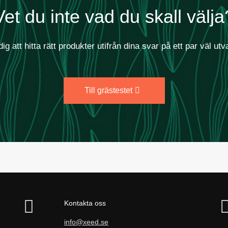
Vet du inte vad du skall välja
dig att hitta rätt produkter utifrån dina svar på ett par väl utv
Till grästestet
Kontakta oss
info@xeed.se