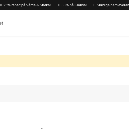
25% rabatt på Vårda & Stärka!
30% på Glänsa!
Smidiga hemleveran
st