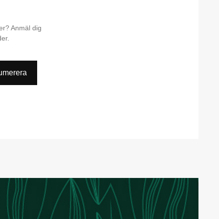
ter? Anmäl dig
der.
umerera