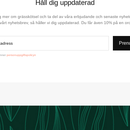
Håll dig uppdaterad
dig mer om grässkötsel och ta del av våra erbjudande och senaste nyhe
l vårt nyhetsbrev, så håller vi dig uppdaterad. Du får även 10% på en or
Pren
änner
personuppgiftspolicyn