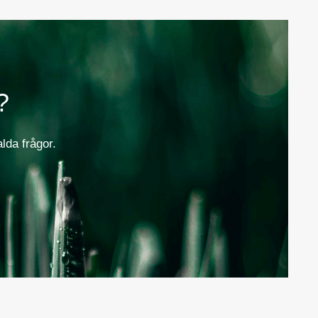
?
alda frågor.