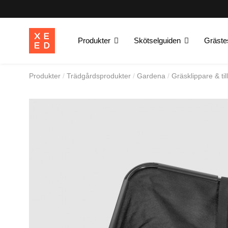
Produkter
Skötselguiden
Gräste
Produkter
Trädgårdsprodukter
Gardena
Gräsklippare & til