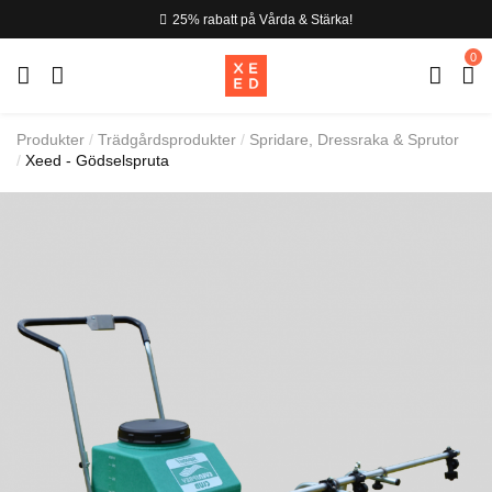
25% rabatt på Vårda & Stärka!
0
Produkter
Trädgårdsprodukter
Spridare, Dressraka & Sprutor
Xeed - Gödselspruta