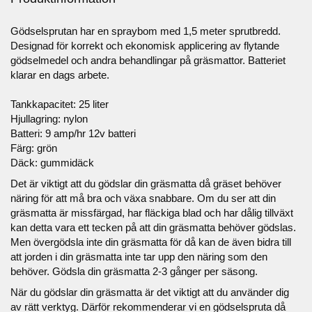
Gödselsprutan har en spraybom med 1,5 meter sprutbredd.
Designad för korrekt och ekonomisk applicering av flytande
gödselmedel och andra behandlingar på gräsmattor. Batteriet
klarar en dags arbete.
Tankkapacitet: 25 liter
Hjullagring: nylon
Batteri: 9 amp/hr 12v batteri
Färg: grön
Däck: gummidäck
Det är viktigt att du gödslar din gräsmatta då gräset behöver
näring för att må bra och växa snabbare. Om du ser att din
gräsmatta är missfärgad, har fläckiga blad och har dålig tillväxt
kan detta vara ett tecken på att din gräsmatta behöver gödslas.
Men övergödsla inte din gräsmatta för då kan de även bidra till
att jorden i din gräsmatta inte tar upp den näring som den
behöver. Gödsla din gräsmatta 2-3 gånger per säsong.
När du gödslar din gräsmatta är det viktigt att du använder dig
av rätt verktyg. Därför rekommenderar vi en gödselspruta då