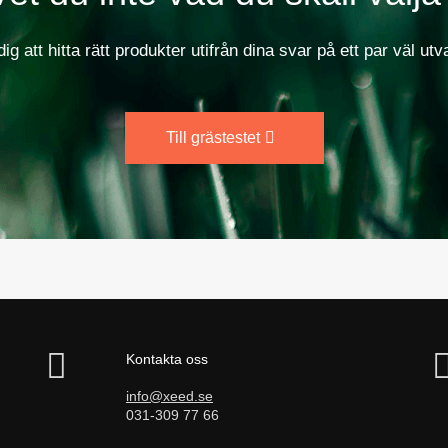
dig att hitta rätt produkter utifrån dina svar på ett par väl utv
Till grästestet
Kontakta oss
info@xeed.se
031-309 77 66