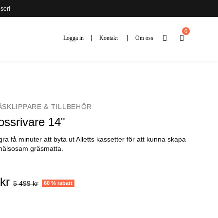
ser!
0
Logga in
Kontakt
Om oss
ÄSKLIPPARE & TILLBEHÖR
Mossrivare 14"
ra få minuter att byta ut Alletts kassetter för att kunna skapa
 hälsosam gräsmatta.
kr
5 499 kr
60 % rabatt