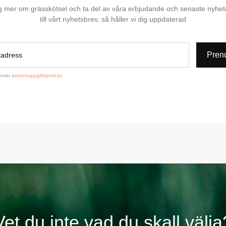
dig mer om grässkötsel och ta del av våra erbjudande och senaste nyhe
till vårt nyhetsbrev, så håller vi dig uppdaterad
Pren
änner
personuppgiftspolicyn
Vet du inte vad du skall välja