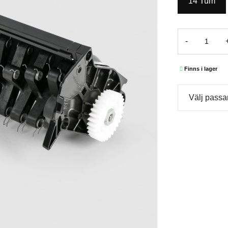
14 Tum
-
Finns i lager
Välj passa