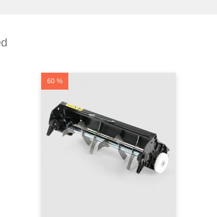
ed
60 %