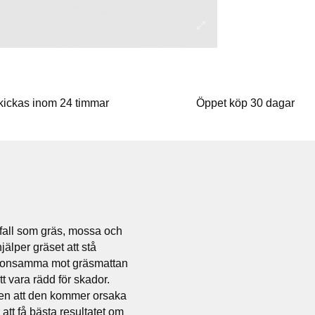
kickas inom 24 timmar
Öppet köp 30 dagar
avfall som gräs, mossa och
älper gräset att stå
 skonsamma mot gräsmattan
t vara rädd för skador.
sen att den kommer orsaka
 att få bästa resultatet om