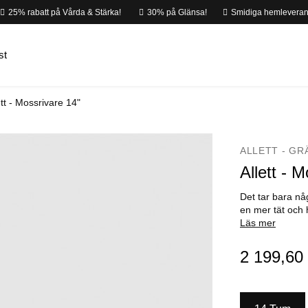
25% rabatt på Vårda & Stärka!
30% på Glänsa!
Smidiga hemleveran
st
ett - Mossrivare 14"
ALLETT - GR
Allett - 
Det tar bara någ
en mer tät och
Läs mer
2 199,60 