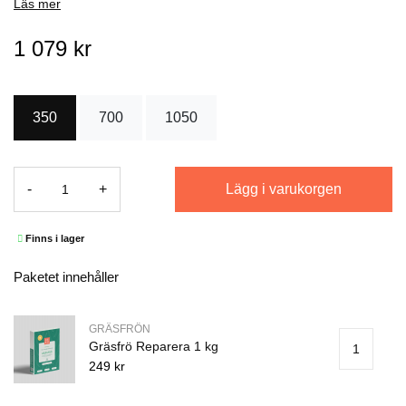
Läs mer
1 079 kr
350
700
1050
Lägg i varukorgen
-
+
Finns i lager
Paketet innehåller
GRÄSFRÖN
Gräsfrö Reparera 1 kg
1
249 kr