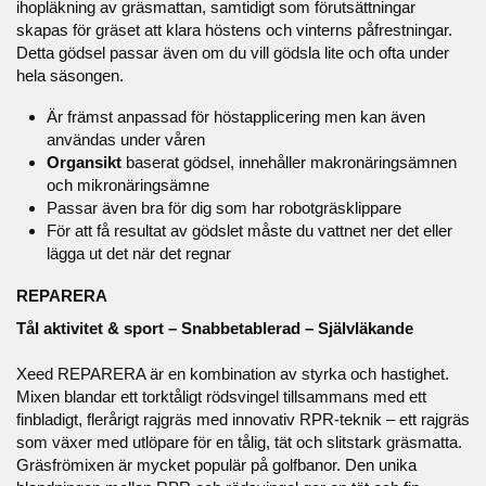
ihopläkning av gräsmattan, samtidigt som förutsättningar
skapas för gräset att klara höstens och vinterns påfrestningar.
Detta gödsel passar även om du vill gödsla lite och ofta under
hela säsongen.
Är främst anpassad för höstapplicering men kan även
användas under våren
Organsikt
baserat gödsel, innehåller makronäringsämnen
och mikronäringsämne
Passar även bra för dig som har robotgräsklippare
För att få resultat av gödslet måste du vattnet ner det eller
lägga ut det när det regnar
REPARERA
Tål aktivitet & sport – Snabbetablerad – Självläkande
Xeed REPARERA är en kombination av styrka och hastighet.
Mixen blandar ett torktåligt rödsvingel tillsammans med ett
finbladigt, flerårigt rajgräs med innovativ RPR-teknik – ett rajgräs
som växer med utlöpare för en tålig, tät och slitstark gräsmatta.
Gräsfrömixen är mycket populär på golfbanor. Den unika