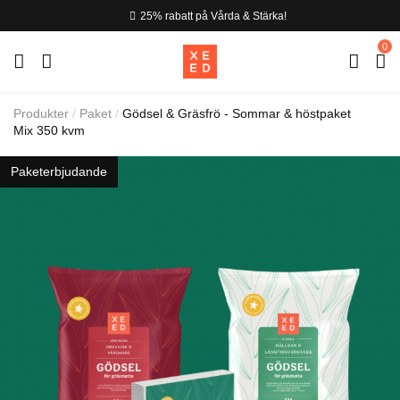
25% rabatt på Vårda & Stärka!
0
Produkter
Paket
Gödsel & Gräsfrö - Sommar & höstpaket
Mix 350 kvm
Paketerbjudande