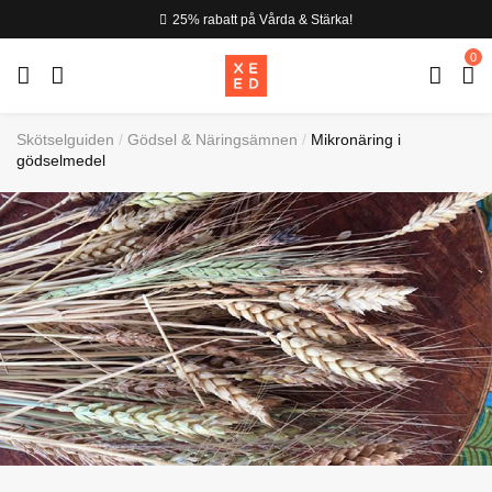
25% rabatt på Vårda & Stärka!
0
Skötselguiden
Gödsel & Näringsämnen
Mikronäring i
gödselmedel